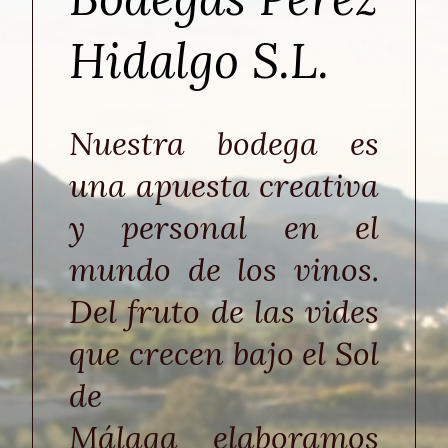
Hidalgo S.L.
Nuestra bodega es
una apuesta creativa
y personal en el
mundo de los vinos.
Del fruto de las vides
que crecen bajo el Sol
de
Málaga elaboramos